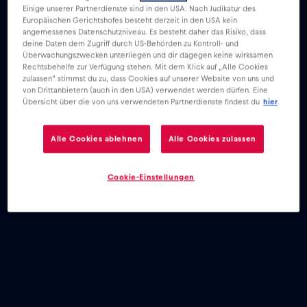
Einige unserer Partnerdienste sind in den USA. Nach Judikatur des
Europäischen Gerichtshofes besteht derzeit in den USA kein
angemessenes Datenschutzniveau. Es besteht daher das Risiko, dass
deine Daten dem Zugriff durch US-Behörden zu Kontroll- und
Überwachungszwecken unterliegen und dir dagegen keine wirksamen
Rechtsbehelfe zur Verfügung stehen. Mit dem Klick auf „Alle Cookies
zulassen“ stimmst du zu, dass Cookies auf unserer Website von uns und
von Drittanbietern (auch in den USA) verwendet werden dürfen. Eine
Übersicht über die von uns verwendeten Partnerdienste findest du
hier
.
Alle Cookies ablehnen
Alle Cookies zulassen
Cookie-Einstellungen