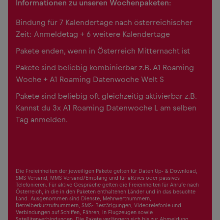
Informationen zu unseren Wochenpaketen:
Bindung für 7 Kalendertage nach österreichischer
Zeit: Anmeldetag + 6 weitere Kalendertage
Pakete enden, wenn in Österreich Mitternacht ist
Pakete sind beliebig kombinierbar z.B. A1 Roaming
Woche + A1 Roaming Datenwoche Welt S
Pakete sind beliebig oft gleichzeitig aktivierbar z.B.
Kannst du 3x A1 Roaming Datenwoche L am selben
Tag anmelden.
Die Freieinheiten der jeweiligen Pakete gelten für Daten Up- & Download,
SMS Versand, MMS Versand/Empfang und für aktives oder passives
Telefonieren. Für aktive Gespräche gelten die Freieinheiten für Anrufe nach
Österreich, in die in den Paketen enthaltenen Länder und in das besuchte
Land. Ausgenommen sind Dienste, Mehrwertnummern,
Betreiberkurzrufnummern, SMS- Bestätigungen, Videotelefonie und
Verbindungen auf Schiffen, Fähren, in Flugzeugen sowie
Satellitenverbindungen. Die Pakete verlängern sich bis zur Abmeldung