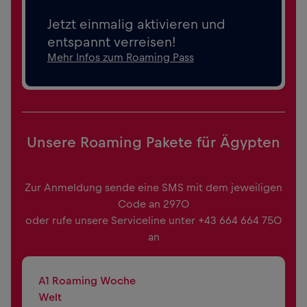
Jetzt einmalig aktivieren und
entspannt verreisen!
Mehr Infos zum Roaming Pass
Unsere Roaming Pakete für
Ägypten
Zur Anmeldung sende eine SMS mit dem jeweiligen
Code an 2970
oder rufe unsere Serviceline unter +43 664 664 750
an
A1 Roaming Woche
Welt