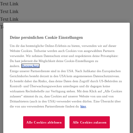
Text Link
Text Link
Text Link
Text Link
Deine persönlichen Cookie Einstellungen
Um dir das bestmögliche Online-Erlebnis zu bieten, verwenden wir auf dieser
Website Cookies. Teilweise werden auch Cookies von ausgewählten Partnern
verwendet. Wir nehmen Datenschutz ernst und respektieren deine Privatsphäre:
Du hast jederzeit die Möglichkeit deine Cookie-Einstellungen zu
ändern.
Datenschutz
Einige unserer Partnerdienste sind in den USA. Nach Judikatur des Europäischen
Gerichtshofes besteht derzeit in den USA kein angemessenes Datenschutzniveau.
Es besteht daher das Risiko, dass deine Daten dem Zugriff durch US-Behörden zu
Kontroll- und Überwachungszwecken unterliegen und dir dagegen keine
wirksamen Rechtsbehelfe zur Verfügung stehen. Mit dem Klick auf „Alle Cookies
zulassen“ stimmst du zu, dass Cookies auf unserer Website von uns und von
Drittanbietern (auch in den USA) verwendet werden dürfen. Eine Übersicht über
die von uns verwendeten Partnerdienste findest du
hier
.
Alle Cookies ablehnen
Alle Cookies zulassen