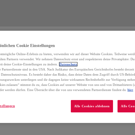
önlichen Cookie Einstellungen
stmögliche Online-Erlebnis zu bieten, verwenden wir auf dieser Website Cookies. Teilweise wer
ten Partnern verwendet. Wir nehmen Datenschutz ernst und respektieren deine Privatsphäre: Du h
it deine Cookie-Einstellungen zu ändern.
Datenschutz
r Partnerdienste sind in den USA. Nach Judikatur des Europäischen Gerichtshofes besteht derzei
Datenschutzniveau. Es besteht daher das Risiko, dass deine Daten dem Zugriff durch US-Behörd
ungszwecken unterliegen und dir dagegen keine wirksamen Rechtsbehelfe zur Verfügung stehe
kies zulassen“ stimmst du zu, dass Cookies auf unserer Website von uns und von Drittanbietern (
t werden dürfen. Eine Übersicht über die von uns verwendeten Partnerdienste findest du
hier
.
tellungen
Alle Cookies ablehnen
Alle Coo