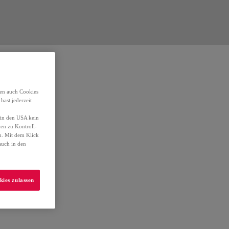
den auch Cookies
ast jederzeit
t in den USA kein
en zu Kontroll-
n. Mit dem Klick
auch in den
kies zulassen