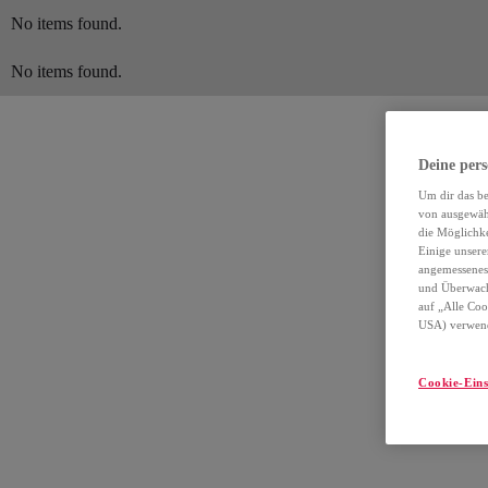
No items found.
No items found.
Deine pers
Um dir das be
von ausgewähl
die Möglichke
Einige unsere
angemessenes 
und Überwach
auf „Alle Coo
USA) verwende
Cookie-Eins