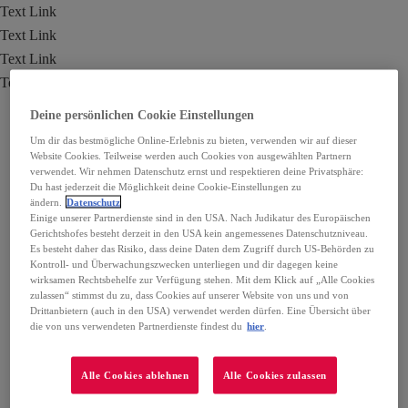
Text Link
Text Link
Text Link
Text Link
Deine persönlichen Cookie Einstellungen
Um dir das bestmögliche Online-Erlebnis zu bieten, verwenden wir auf dieser
Website Cookies. Teilweise werden auch Cookies von ausgewählten Partnern
verwendet. Wir nehmen Datenschutz ernst und respektieren deine Privatsphäre:
Du hast jederzeit die Möglichkeit deine Cookie-Einstellungen zu
ändern.
Datenschutz
Einige unserer Partnerdienste sind in den USA. Nach Judikatur des Europäischen
Gerichtshofes besteht derzeit in den USA kein angemessenes Datenschutzniveau.
Es besteht daher das Risiko, dass deine Daten dem Zugriff durch US-Behörden zu
Kontroll- und Überwachungszwecken unterliegen und dir dagegen keine
wirksamen Rechtsbehelfe zur Verfügung stehen. Mit dem Klick auf „Alle Cookies
zulassen“ stimmst du zu, dass Cookies auf unserer Website von uns und von
Drittanbietern (auch in den USA) verwendet werden dürfen. Eine Übersicht über
die von uns verwendeten Partnerdienste findest du
hier
.
Alle Cookies ablehnen
Alle Cookies zulassen