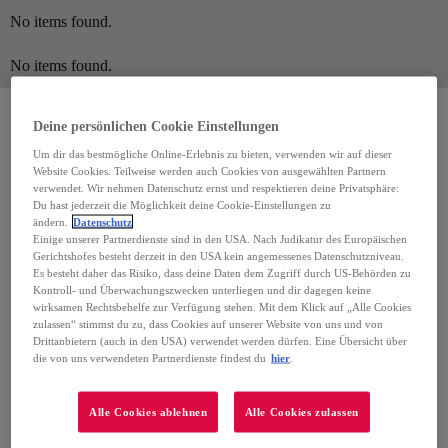
No items found.
No items found.
Deine persönlichen Cookie Einstellungen
Um dir das bestmögliche Online-Erlebnis zu bieten, verwenden wir auf dieser
Website Cookies. Teilweise werden auch Cookies von ausgewählten Partnern
verwendet. Wir nehmen Datenschutz ernst und respektieren deine Privatsphäre:
Du hast jederzeit die Möglichkeit deine Cookie-Einstellungen zu
ändern.
Datenschutz
Einige unserer Partnerdienste sind in den USA. Nach Judikatur des Europäischen
Gerichtshofes besteht derzeit in den USA kein angemessenes Datenschutzniveau.
Es besteht daher das Risiko, dass deine Daten dem Zugriff durch US-Behörden zu
Kontroll- und Überwachungszwecken unterliegen und dir dagegen keine
wirksamen Rechtsbehelfe zur Verfügung stehen. Mit dem Klick auf „Alle Cookies
zulassen“ stimmst du zu, dass Cookies auf unserer Website von uns und von
Drittanbietern (auch in den USA) verwendet werden dürfen. Eine Übersicht über
die von uns verwendeten Partnerdienste findest du
hier
.
Alle Cookies ablehnen
Alle Cookies zulassen