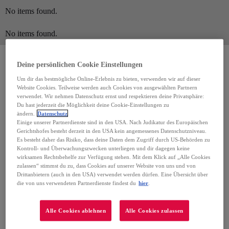
No items found.
No items found.
Deine persönlichen Cookie Einstellungen
Um dir das bestmögliche Online-Erlebnis zu bieten, verwenden wir auf dieser
Website Cookies. Teilweise werden auch Cookies von ausgewählten Partnern
verwendet. Wir nehmen Datenschutz ernst und respektieren deine Privatsphäre:
Du hast jederzeit die Möglichkeit deine Cookie-Einstellungen zu
ändern.
Datenschutz
Einige unserer Partnerdienste sind in den USA. Nach Judikatur des Europäischen
Gerichtshofes besteht derzeit in den USA kein angemessenes Datenschutzniveau.
Es besteht daher das Risiko, dass deine Daten dem Zugriff durch US-Behörden zu
Kontroll- und Überwachungszwecken unterliegen und dir dagegen keine
wirksamen Rechtsbehelfe zur Verfügung stehen. Mit dem Klick auf „Alle Cookies
zulassen“ stimmst du zu, dass Cookies auf unserer Website von uns und von
Drittanbietern (auch in den USA) verwendet werden dürfen. Eine Übersicht über
die von uns verwendeten Partnerdienste findest du
hier
.
Alle Cookies ablehnen
Alle Cookies zulassen