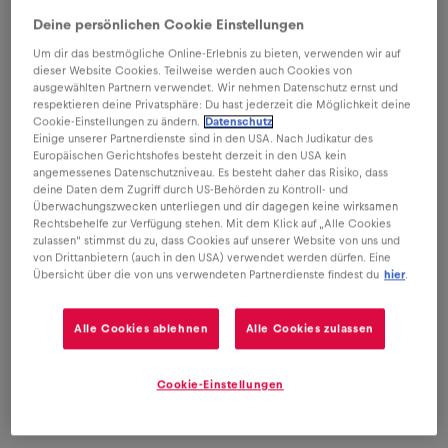
so für Freunde und Familie ganz einfach
Deine persönlichen Cookie Einstellungen
erreichbar.
Um dir das bestmögliche Online-Erlebnis zu bieten, verwenden wir auf
dieser Website Cookies. Teilweise werden auch Cookies von
ausgewählten Partnern verwendet. Wir nehmen Datenschutz ernst und
respektieren deine Privatsphäre: Du hast jederzeit die Möglichkeit deine
Cookie-Einstellungen zu ändern.
Datenschutz
Einige unserer Partnerdienste sind in den USA. Nach Judikatur des
Europäischen Gerichtshofes besteht derzeit in den USA kein
angemessenes Datenschutzniveau. Es besteht daher das Risiko, dass
deine Daten dem Zugriff durch US-Behörden zu Kontroll- und
Überwachungszwecken unterliegen und dir dagegen keine wirksamen
Rechtsbehelfe zur Verfügung stehen. Mit dem Klick auf „Alle Cookies
Internet
MMS
zulassen“ stimmst du zu, dass Cookies auf unserer Website von uns und
von Drittanbietern (auch in den USA) verwendet werden dürfen. Eine
Übersicht über die von uns verwendeten Partnerdienste findest du
hier
.
Verbindungsname
Alle Cookies ablehnen
Alle Cookies zulassen
Internet
MMS
Cookie-Einstellungen
Datenträger: