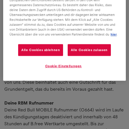
Europäischen Gerichtshofes besteht derzeit in den USA kein
angemessenes Datenschutzniveau. Es besteht daher das Risiko, dass
deine Daten dem Zugriff durch US-Behörden zu Kontroll- und
Überwachungszwecken unterliegen und dir dagegen keine wirksamen
Rechtsbehelfe zur Verfügung stehen. Mit dem Klick auf „Alle Cookies
zulassen“ stimmst du zu, dass Cookies auf unserer Website von uns und
Die wichtigsten Informationen zum
von Drittanbietern (auch in den USA) verwendet werden dürfen. Eine
Thema Kündigung.
Übersicht über die von uns verwendeten Partnerdienste findest du
hier
.
Alle Cookies ablehnen
Alle Cookies zulassen
Endabrechnung
Cookie-Einstellungen
Für alle Leistungen, die du bis zur Wirksamkeit deiner
Kündigung genutzt hast, erhältst du eine Endabrechnung
von uns. Diese beinhaltet auch eine Gutschrift für das
Grundentgelt, das du bereits im Voraus gezahlt hast.
Deine RBM Rufnummer
Deine Red Bull MOBILE Rufnummer (0664) wird im Laufe
des Kündigungstages deaktiviert und innerhalb von 48
Stunden auf B.free Wertkarte umgestellt. Bis zur