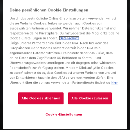
Deine persönlichen Cookie Einstellungen
Um dir das bestmögliche Online-Erlebnis zu bieten, verwenden wir auf
dieser Website Cookies. Teilweise werden auch Cookies von
ausgewählten Partnern verwendet. Wir nehmen Datenschutz ernst und
respektieren deine Privatsphäre: Du hast jederzeit die Möglichkeit deine
Cookie-Einstellungen zu ändern.
Datenschutz
Einige unserer Partnerdienste sind in den USA. Nach Judikatur des
Europäischen Gerichtshofes besteht derzeit in den USA kein
angemessenes Datenschutzniveau. Es besteht daher das Risiko, dass
deine Daten dem Zugriff durch US-Behörden zu Kontroll- und
Überwachungszwecken unterliegen und dir dagegen keine wirksamen
Rechtsbehelfe zur Verfügung stehen. Mit dem Klick auf „Alle Cookies
zulassen“ stimmst du zu, dass Cookies auf unserer Website von uns und
von Drittanbietern (auch in den USA) verwendet werden dürfen. Eine
Übersicht über die von uns verwendeten Partnerdienste findest du
hier
.
Alle Cookies ablehnen
Alle Cookies zulassen
Cookie-Einstellungen