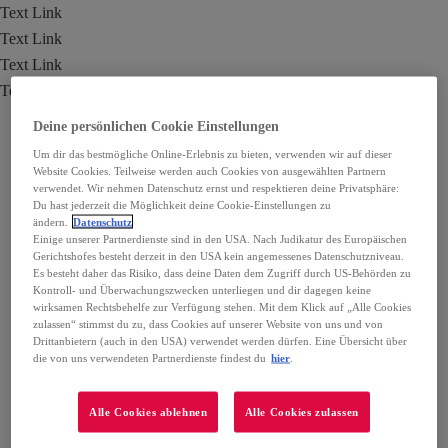
Text Link
Text Link
Text Link
Text Link
Deine persönlichen Cookie Einstellungen
Um dir das bestmögliche Online-Erlebnis zu bieten, verwenden wir auf dieser
Website Cookies. Teilweise werden auch Cookies von ausgewählten Partnern
verwendet. Wir nehmen Datenschutz ernst und respektieren deine Privatsphäre:
Du hast jederzeit die Möglichkeit deine Cookie-Einstellungen zu
ändern.
Datenschutz
Einige unserer Partnerdienste sind in den USA. Nach Judikatur des Europäischen
Gerichtshofes besteht derzeit in den USA kein angemessenes Datenschutzniveau.
Es besteht daher das Risiko, dass deine Daten dem Zugriff durch US-Behörden zu
Kontroll- und Überwachungszwecken unterliegen und dir dagegen keine
wirksamen Rechtsbehelfe zur Verfügung stehen. Mit dem Klick auf „Alle Cookies
zulassen“ stimmst du zu, dass Cookies auf unserer Website von uns und von
Drittanbietern (auch in den USA) verwendet werden dürfen. Eine Übersicht über
die von uns verwendeten Partnerdienste findest du
hier
.
Alle Cookies ablehnen
Alle Cookies zulassen