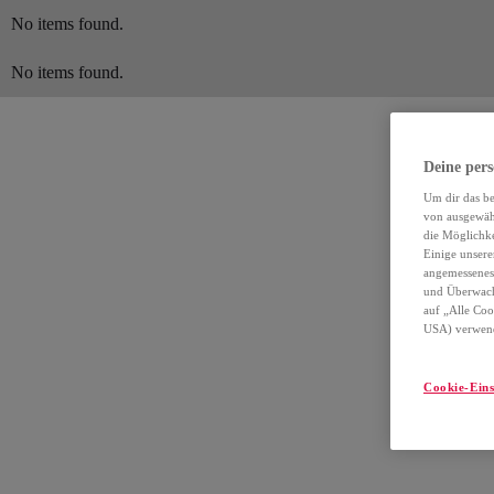
No items found.
No items found.
Deine pers
Um dir das be
von ausgewähl
die Möglichke
Einige unsere
angemessenes 
und Überwach
auf „Alle Coo
USA) verwende
Cookie-Eins