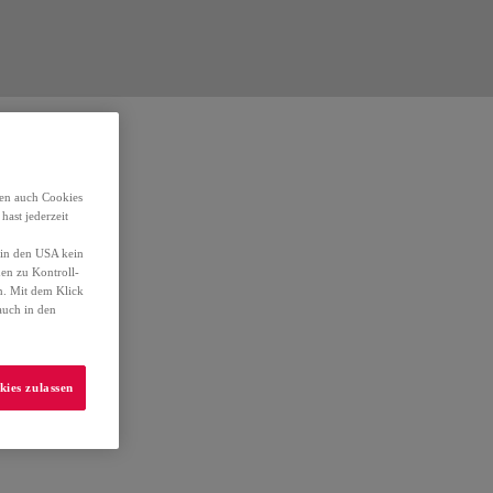
den auch Cookies
ast jederzeit
t in den USA kein
en zu Kontroll-
n. Mit dem Klick
auch in den
kies zulassen