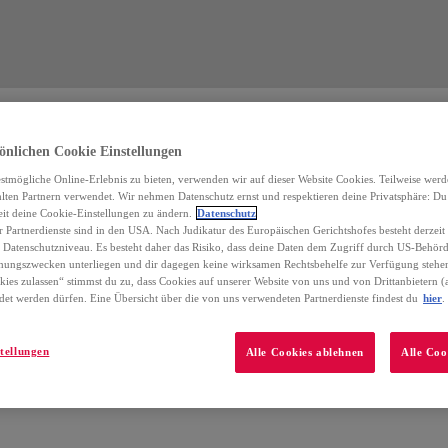
önlichen Cookie Einstellungen
stmögliche Online-Erlebnis zu bieten, verwenden wir auf dieser Website Cookies. Teilweise wer
ten Partnern verwendet. Wir nehmen Datenschutz ernst und respektieren deine Privatsphäre: Du h
it deine Cookie-Einstellungen zu ändern.
Datenschutz
r Partnerdienste sind in den USA. Nach Judikatur des Europäischen Gerichtshofes besteht derzei
Datenschutzniveau. Es besteht daher das Risiko, dass deine Daten dem Zugriff durch US-Behörd
ungszwecken unterliegen und dir dagegen keine wirksamen Rechtsbehelfe zur Verfügung stehe
kies zulassen“ stimmst du zu, dass Cookies auf unserer Website von uns und von Drittanbietern (
t werden dürfen. Eine Übersicht über die von uns verwendeten Partnerdienste findest du
hier
.
tellungen
Alle Cookies ablehnen
Alle Coo