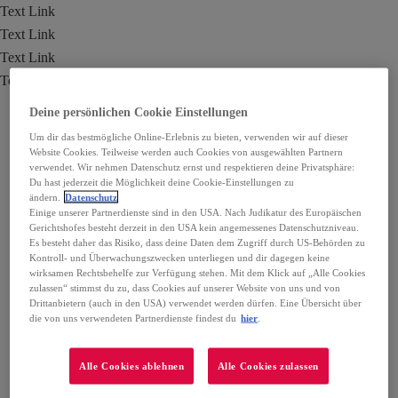
Text Link
Text Link
Text Link
Text Link
Deine persönlichen Cookie Einstellungen
Um dir das bestmögliche Online-Erlebnis zu bieten, verwenden wir auf dieser
Website Cookies. Teilweise werden auch Cookies von ausgewählten Partnern
verwendet. Wir nehmen Datenschutz ernst und respektieren deine Privatsphäre:
Du hast jederzeit die Möglichkeit deine Cookie-Einstellungen zu
ändern.
Datenschutz
Einige unserer Partnerdienste sind in den USA. Nach Judikatur des Europäischen
Gerichtshofes besteht derzeit in den USA kein angemessenes Datenschutzniveau.
Es besteht daher das Risiko, dass deine Daten dem Zugriff durch US-Behörden zu
Kontroll- und Überwachungszwecken unterliegen und dir dagegen keine
wirksamen Rechtsbehelfe zur Verfügung stehen. Mit dem Klick auf „Alle Cookies
zulassen“ stimmst du zu, dass Cookies auf unserer Website von uns und von
Drittanbietern (auch in den USA) verwendet werden dürfen. Eine Übersicht über
die von uns verwendeten Partnerdienste findest du
hier
.
Alle Cookies ablehnen
Alle Cookies zulassen