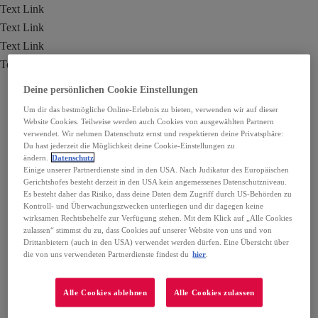
Text Link
Text Link
Text Link
Text Link
Deine persönlichen Cookie Einstellungen
Um dir das bestmögliche Online-Erlebnis zu bieten, verwenden wir auf dieser
Website Cookies. Teilweise werden auch Cookies von ausgewählten Partnern
verwendet. Wir nehmen Datenschutz ernst und respektieren deine Privatsphäre:
Du hast jederzeit die Möglichkeit deine Cookie-Einstellungen zu
ändern.
Datenschutz
Einige unserer Partnerdienste sind in den USA. Nach Judikatur des Europäischen
Gerichtshofes besteht derzeit in den USA kein angemessenes Datenschutzniveau.
Es besteht daher das Risiko, dass deine Daten dem Zugriff durch US-Behörden zu
Kontroll- und Überwachungszwecken unterliegen und dir dagegen keine
wirksamen Rechtsbehelfe zur Verfügung stehen. Mit dem Klick auf „Alle Cookies
zulassen“ stimmst du zu, dass Cookies auf unserer Website von uns und von
Drittanbietern (auch in den USA) verwendet werden dürfen. Eine Übersicht über
die von uns verwendeten Partnerdienste findest du
hier
.
Alle Cookies ablehnen
Alle Cookies zulassen